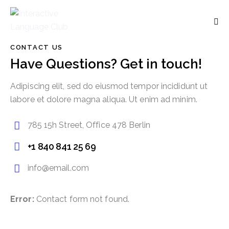
CONTACT US
Have Questions? Get in touch!
Adipiscing elit, sed do eiusmod tempor incididunt ut
labore et dolore magna aliqua. Ut enim ad minim.
785 15h Street, Office 478 Berlin
+1 840 841 25 69
info@email.com
Mit dem
Laden der
Karte
akzeptieren
Error:
Contact form not found.
Sie die
Datenschut
zerklärung