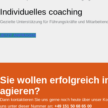
Individuelles coaching
Gezielte Unterstützung für Führungskräfte und Mitarbeitend
JETZT ANFRAGEN
Sie wollen erfolgreich 
agieren?
Dann kontaktieren Sie uns gerne noch heute über unser Kon
uns unter dieser Nummer an:
+49 151 50 68 65 00